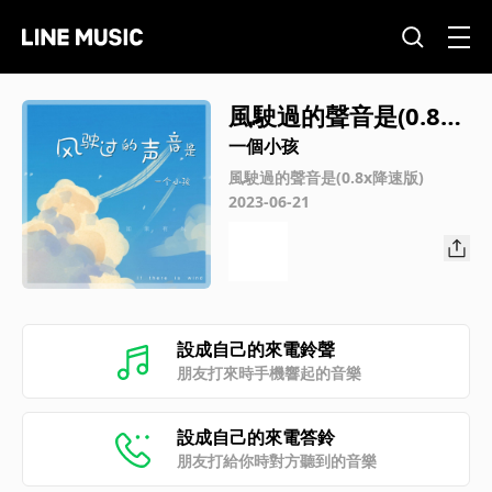
風駛過的聲音是(0.8x
降速版)
一個小孩
風駛過的聲音是(0.8x降速版)
2023-06-21
設成自己的來電鈴聲
朋友打來時手機響起的音樂
設成自己的來電答鈴
朋友打給你時對方聽到的音樂