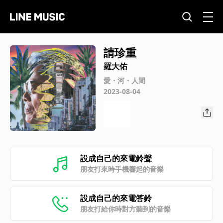
請珍重
羅大佑
愛・河・人間
2023-08-04
設成自己的來電鈴聲
朋友打來時手機響起的音樂
設成自己的來電答鈴
朋友打給你時對方聽到的音樂