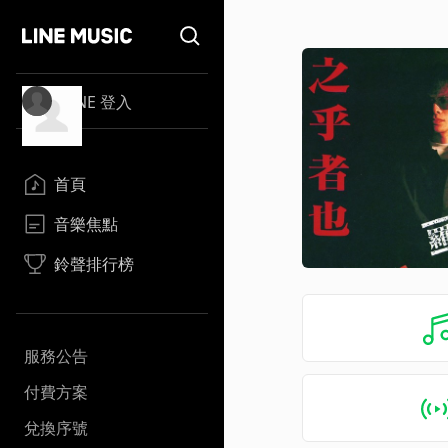
LINE 登入
首頁
音樂焦點
鈴聲排行榜
服務公告
付費方案
兌換序號