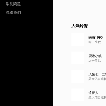
常見問題
聯絡我們
人氣鈴聲
戀曲1990
昨日情歌
鹿港小鎮
之乎者也
現象七十二變 
羅大佑自選
追夢人
羅大佑自選