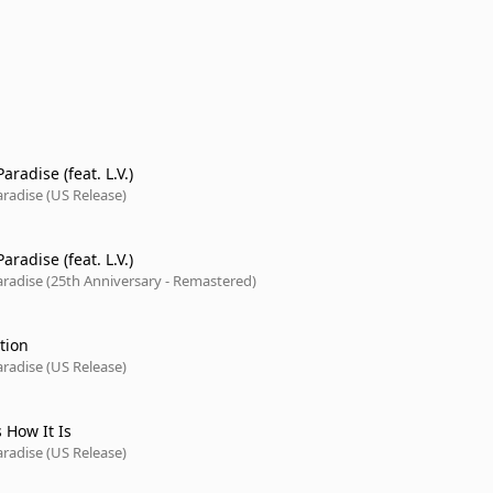
aradise (feat. L.V.)
radise (US Release)
aradise (feat. L.V.)
radise (25th Anniversary - Remastered)
tion
radise (US Release)
s How It Is
radise (US Release)