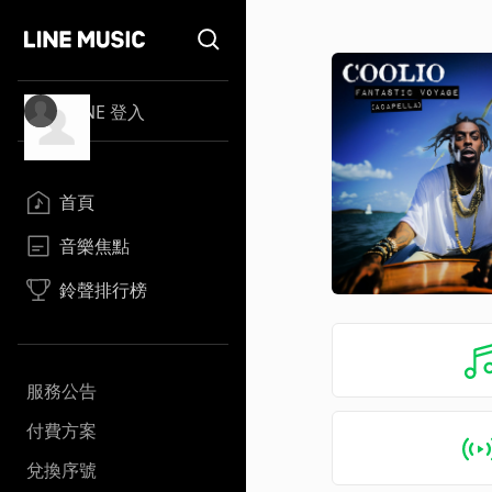
LINE 登入
首頁
音樂焦點
鈴聲排行榜
服務公告
付費方案
兌換序號