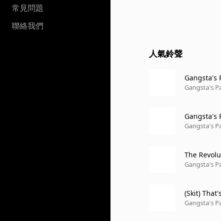
常見問題
聯絡我們
人氣鈴聲
Gangsta's P
Gangsta's Pa
Gangsta's P
Gangsta's Pa
The Revolu
Gangsta's Pa
(Skit) That'
Gangsta's Pa