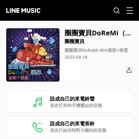
圈圈寶貝DoReMi（伴
奏版）
圈圈寶貝
圈圈寶貝DoReMi 8bit新歌+精選
2023-09-18
設成自己的來電鈴聲
朋友打來時手機響起的音樂
設成自己的來電答鈴
朋友打給你時對方聽到的音樂