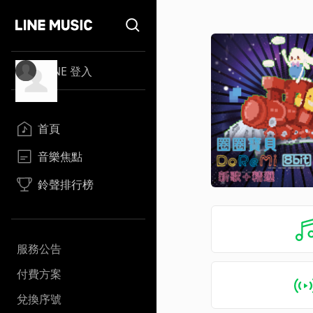
LINE 登入
首頁
音樂焦點
鈴聲排行榜
服務公告
付費方案
兌換序號