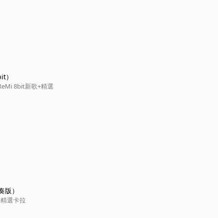
it）
Mi 8bit新歌+精選
奏版）
+精選卡拉