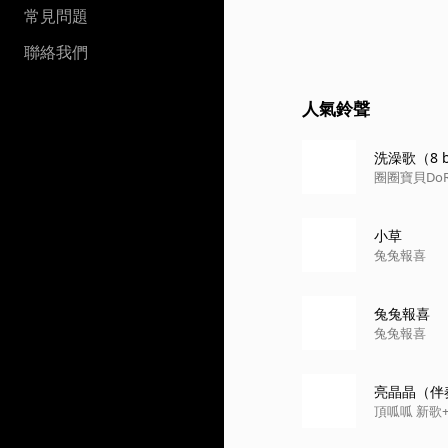
常見問題
聯絡我們
人氣鈴聲
洗澡歌（8 b
圈圈寶貝DoRe
小草
兔兔報喜
兔兔報喜
兔兔報喜
亮晶晶（伴
頂呱呱 新歌