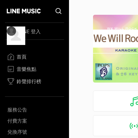
LINE 登入
首頁
音樂焦點
鈴聲排行榜
服務公告
付費方案
兌換序號