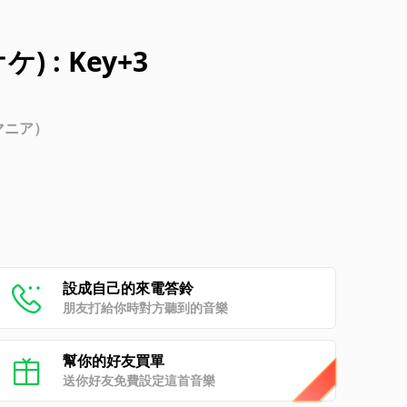
ケ) : Key+3
 マニア）
設成自己的來電答鈴
朋友打給你時對方聽到的音樂
幫你的好友買單
送你好友免費設定這首音樂