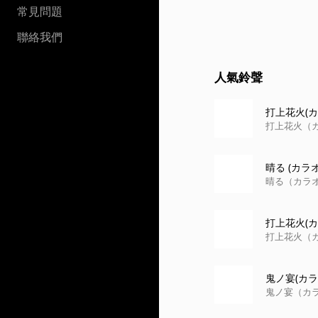
常見問題
聯絡我們
人氣鈴聲
打上花火(カラ
打上花火（カ
晴る (カラオケ
晴る（カラオ
打上花火(カ
打上花火（カ
鬼ノ宴(カラ
鬼ノ宴（カラ