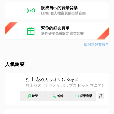
設成自己的背景音樂
LINE 個人檔案頁的心情音樂
幫你的好友買單
送你好友免費設定這首音樂
如何幫好友買單
人氣鈴聲
打上花火(カラオケ) : Key-2
打上花火（カラオケ ポップス ヒット マニア）
鈴聲
答鈴
背景音樂