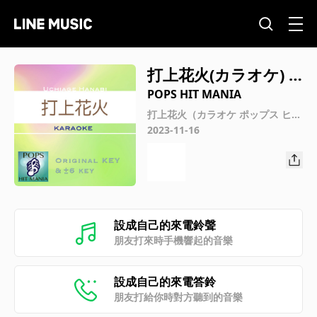
打上花火(カラオケ) :
Key-2
POPS HIT MANIA
打上花火（カラオケ ポップス ヒッ
ト マニア）
2023-11-16
設成自己的來電鈴聲
朋友打來時手機響起的音樂
設成自己的來電答鈴
朋友打給你時對方聽到的音樂