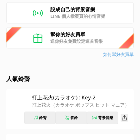
設成自己的背景音樂
LINE 個人檔案頁的心情音樂
幫你的好友買單
送你好友免費設定這首音樂
如何幫好友買單
人氣鈴聲
打上花火(カラオケ) : Key-2
打上花火（カラオケ ポップス ヒット マニア）
鈴聲
答鈴
背景音樂