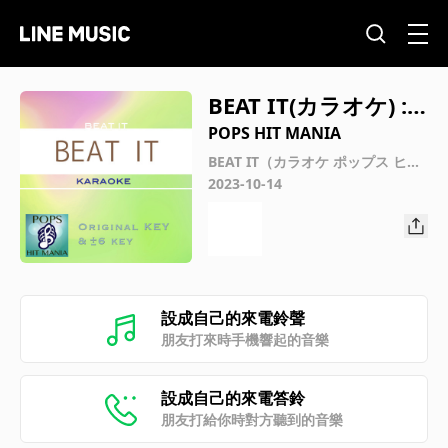
BEAT IT(カラオケ) : K
ey-2
POPS HIT MANIA
BEAT IT（カラオケ ポップス ヒッ
ト マニア）
2023-10-14
設成自己的來電鈴聲
朋友打來時手機響起的音樂
設成自己的來電答鈴
朋友打給你時對方聽到的音樂