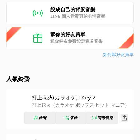
設成自己的背景音樂
LINE 個人檔案頁的心情音樂
幫你的好友買單
送你好友免費設定這首音樂
如何幫好友買單
人氣鈴聲
打上花火(カラオケ) : Key-2
打上花火（カラオケ ポップス ヒット マニア）
鈴聲
答鈴
背景音樂