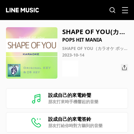
SHAPE OF YOU(カラ
オケ) : Key+3
POPS HIT MANIA
SHAPE OF YOU（カラオケ ポップ
ス ヒット マニア）
2023-10-14
設成自己的來電鈴聲
朋友打來時手機響起的音樂
設成自己的來電答鈴
朋友打給你時對方聽到的音樂