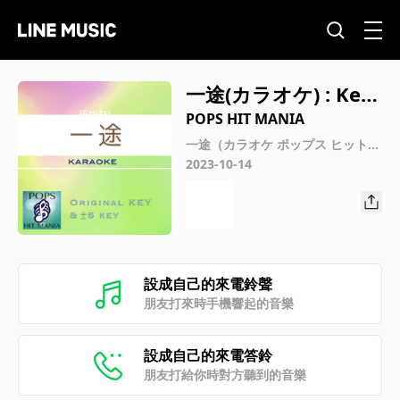
一途(カラオケ) : Key
+6
POPS HIT MANIA
一途（カラオケ ポップス ヒット
マニア）
2023-10-14
設成自己的來電鈴聲
朋友打來時手機響起的音樂
設成自己的來電答鈴
朋友打給你時對方聽到的音樂