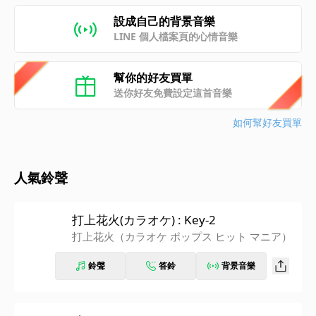
設成自己的背景音樂
LINE 個人檔案頁的心情音樂
幫你的好友買單
送你好友免費設定這首音樂
如何幫好友買單
人氣鈴聲
打上花火(カラオケ) : Key-2
打上花火（カラオケ ポップス ヒット マニア）
鈴聲
答鈴
背景音樂