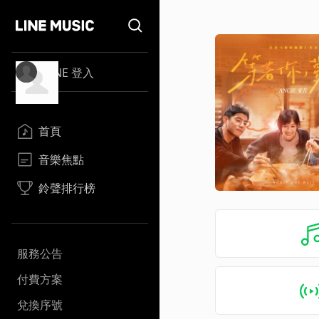
LINE 登入
首頁
音樂焦點
鈴聲排行榜
服務公告
付費方案
兌換序號