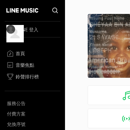
LINE 登入
首頁
音樂焦點
鈴聲排行榜
服務公告
付費方案
兌換序號