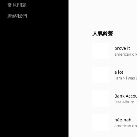
常見問題
聯絡我們
人氣鈴聲
prove it
american d
a lot
i am > i was 
Bank Acco
Issa Album
née-nah
american d