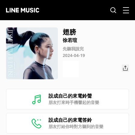
翅膀
徐若瑄
先聽我說完
2024-04-19
設成自己的來電鈴聲
朋友打來時手機響起的音樂
設成自己的來電答鈴
朋友打給你時對方聽到的音樂