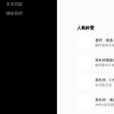
常見問題
聯絡我們
人氣鈴聲
蕭邦：夜曲，作品
鋼琴森林芬多精 韓
莫札特搖籃曲(雨聲
鋼琴森林芬多精 韓
莫札特：C大調
or No. 21,
血清素分泌．正能量
莫札特：搖籃曲 
神奇α波音樂．巴