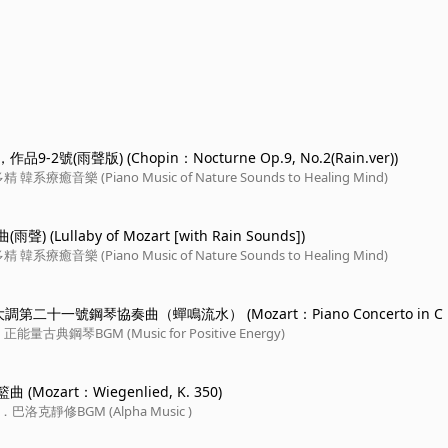
9-2號(雨聲版) (Chopin：Nocturne Op.9, No.2(Rain.ver))
系療癒音樂 (Piano Music of Nature Sounds to Healing Mind)
) (Lullaby of Mozart [with Rain Sounds])
系療癒音樂 (Piano Music of Nature Sounds to Healing Mind)
第二十一號鋼琴協奏曲（蟬鳴流水） (Mozart：Piano Concerto in C 
 KV.467（water）)
古典鋼琴BGM (Music for Positive Energy)
(Mozart：Wiegenlied, K. 350)
洛克靜修BGM (Alpha Music )