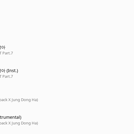
살아
Part.7
 (Inst.)
Part.7
ack X Jung Dong Ha)
trumental)
ack X Jung Dong Ha)