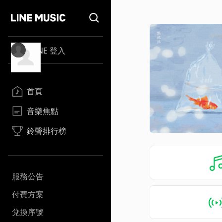
LINE 登入
首頁
音樂焦點
鈴聲排行榜
服務公告
付費方案
兌換序號