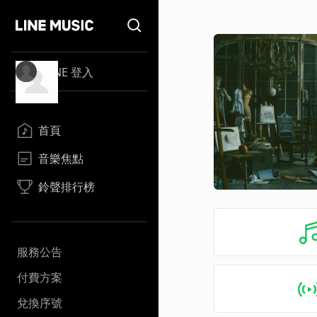
LINE 登入
首頁
音樂焦點
鈴聲排行榜
服務公告
付費方案
兌換序號