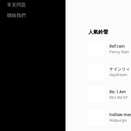
常見問題
聯絡我們
人氣鈴聲
Ref:rain
Penny Rain
ナインリィ
daydream
Re: I Am
RE:I AM EP
hollow-ma
Walpurgis