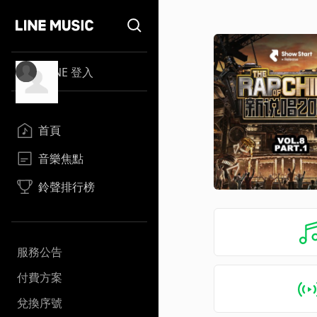
LINE 登入
首頁
音樂焦點
鈴聲排行榜
服務公告
付費方案
兌換序號