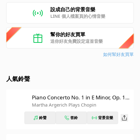
設成自己的背景音樂
LINE 個人檔案頁的心情音樂
幫你的好友買單
送你好友免費設定這首音樂
如何幫好友買單
人氣鈴聲
Piano Concerto No. 1 in E Minor, Op. 11:
III. Rondo. Vivace
Martha Argerich Plays Chopin
鈴聲
答鈴
背景音樂