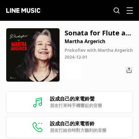
Sonata for Flute an
d Piano in D Major,
Martha Argerich
Op. 94: II. Presto –
Prokofiev with Martha Argerich
2024-12-01
poco meno mosso
設成自己的來電鈴聲
朋友打來時手機響起的音樂
設成自己的來電答鈴
朋友打給你時對方聽到的音樂