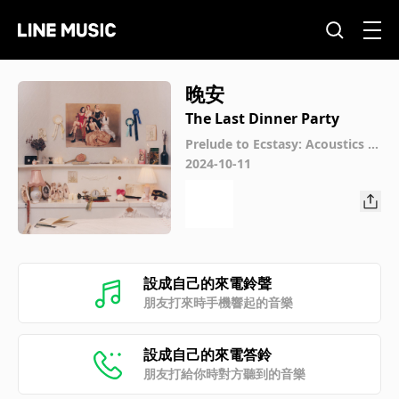
晚安
The Last Dinner Party
Prelude to Ecstasy: Acoustics &
Covers
2024-10-11
設成自己的來電鈴聲
朋友打來時手機響起的音樂
設成自己的來電答鈴
朋友打給你時對方聽到的音樂