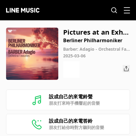
Pictures at an Exhib
ition: VII. Limoges, l
Berliner Philharmoniker
e marché (Orch. Ra
Barber: Adagio - Orchestral Fav
ourites
2025-03-06
vel, M. A 24)
設成自己的來電鈴聲
朋友打來時手機響起的音樂
設成自己的來電答鈴
朋友打給你時對方聽到的音樂