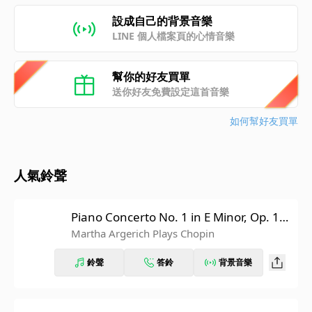
設成自己的背景音樂
LINE 個人檔案頁的心情音樂
幫你的好友買單
送你好友免費設定這首音樂
如何幫好友買單
人氣鈴聲
Piano Concerto No. 1 in E Minor, Op. 11:
III. Rondo. Vivace
Martha Argerich Plays Chopin
鈴聲
答鈴
背景音樂