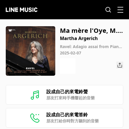
Ma mère l'Oye, M. 6
0: IV. Les entretiens
Martha Argerich
de la Belle et de la
Ravel: Adagio assai from Piano
Concerto in G, Ma mère l'Oye &
2025-02-07
Bête (Version for Pi
Gaspard de la nuit (Live)
ano 4-Hands) [Live]
設成自己的來電鈴聲
朋友打來時手機響起的音樂
設成自己的來電答鈴
朋友打給你時對方聽到的音樂