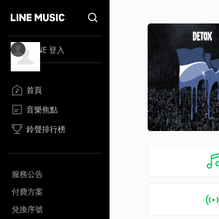
LINE 登入
首頁
音樂焦點
鈴聲排行榜
服務公告
付費方案
兌換序號