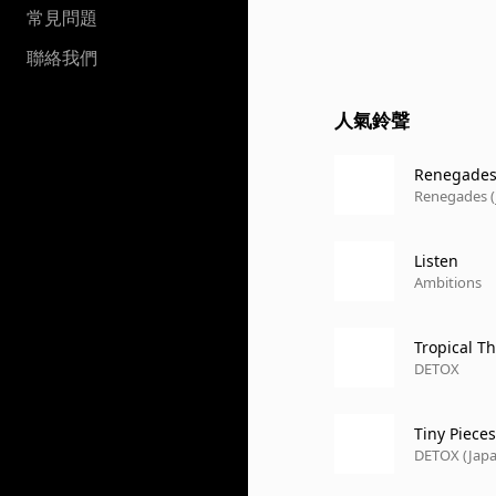
常見問題
聯絡我們
人氣鈴聲
Renegades 
Renegades (
Listen
Ambitions
Tropical T
DETOX
Tiny Pieces
DETOX (Japa