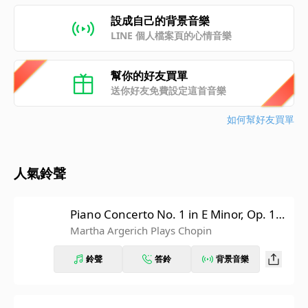
設成自己的背景音樂
LINE 個人檔案頁的心情音樂
幫你的好友買單
送你好友免費設定這首音樂
如何幫好友買單
人氣鈴聲
Piano Concerto No. 1 in E Minor, Op. 11:
III. Rondo. Vivace
Martha Argerich Plays Chopin
鈴聲
答鈴
背景音樂