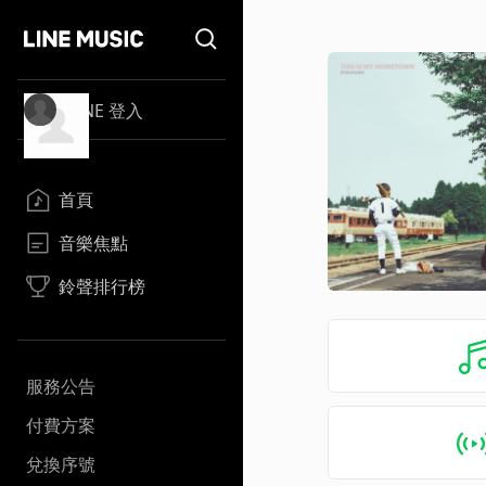
LINE 登入
首頁
音樂焦點
鈴聲排行榜
服務公告
付費方案
兌換序號