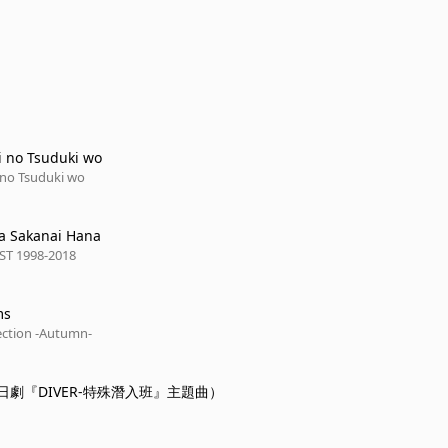
 no Tsuduki wo
no Tsuduki wo
a Sakanai Hana
ST 1998-2018
ms
ection -Autumn-
日劇『DIVER-特殊潛入班』主題曲）