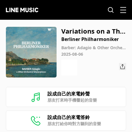
Variations on a The
me by Haydn, Op. 5
Berliner Philharmoniker
6a "St. Antoni Chor
Barber: Adagio & Other Orchest
ral Masterpieces
2025-08-06
ale": Variation V. Vi
vace
設成自己的來電鈴聲
朋友打來時手機響起的音樂
設成自己的來電答鈴
朋友打給你時對方聽到的音樂