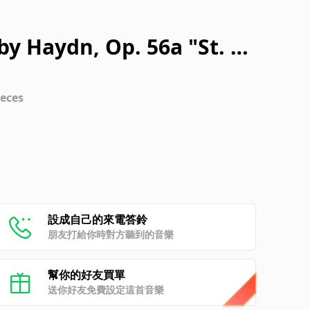
by Haydn, Op. 56a "St. A
on VII. Grazioso
ieces
設成自己的來電答鈴
朋友打給你時對方聽到的音樂
幫你的好友買單
送你好友免費設定這首音樂