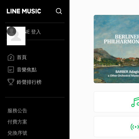
LINE 登入
首頁
音樂焦點
鈴聲排行榜
服務公告
付費方案
兌換序號