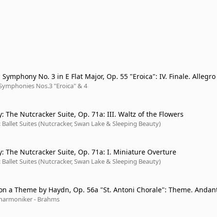
Symphony No. 3 in E Flat Major, Op. 55 "Eroica": IV. Finale. Allegro
ed 1962)
Symphonies Nos.3 "Eroica" & 4
: The Nutcracker Suite, Op. 71a: III. Waltz of the Flowers
 Ballet Suites (Nutcracker, Swan Lake & Sleeping Beauty)
y: The Nutcracker Suite, Op. 71a: I. Miniature Overture
 Ballet Suites (Nutcracker, Swan Lake & Sleeping Beauty)
 on a Theme by Haydn, Op. 56a "St. Antoni Chorale": Theme. Andan
lharmoniker - Brahms