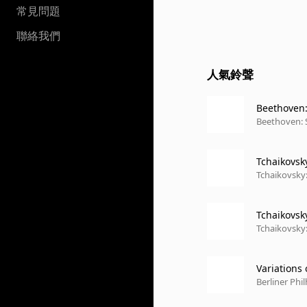
常見問題
聯絡我們
人氣鈴聲
Beethoven: 
to (Record
Beethoven: 
Tchaikovsky
Tchaikovsky:
Tchaikovsk
Tchaikovsky:
Variations
Berliner Phi