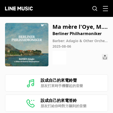
Ma mère l'Oye, M. 6
2: III. Pavane de la
Berliner Philharmoniker
Belle au bois dorma
Barber: Adagio & Other Orchest
ral Masterpieces
2025-08-06
nt
設成自己的來電鈴聲
朋友打來時手機響起的音樂
設成自己的來電答鈴
朋友打給你時對方聽到的音樂