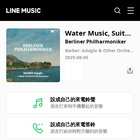
Water Music, Suite
No. 3 in G Major, H
Berliner Philharmoniker
WV 350: II. Rigaudo
Barber: Adagio & Other Orchest
ral Masterpieces
2025-08-06
n I
設成自己的來電鈴聲
朋友打來時手機響起的音樂
設成自己的來電答鈴
朋友打給你時對方聽到的音樂