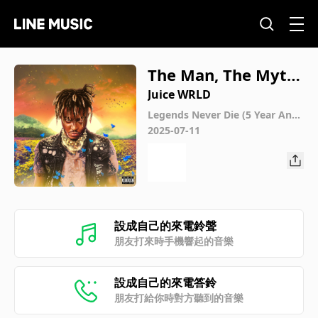
The Man, The Myth,
The Legend (Interlu
Juice WRLD
de)
Legends Never Die (5 Year Anni
versary Edition)
2025-07-11
設成自己的來電鈴聲
朋友打來時手機響起的音樂
設成自己的來電答鈴
朋友打給你時對方聽到的音樂