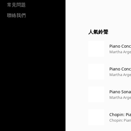
常見問題
聯絡我們
人氣鈴聲
Piano Conce
Martha Arge
Piano Conce
Martha Arge
Piano Sonat
Martha Arge
Chopin: Pi