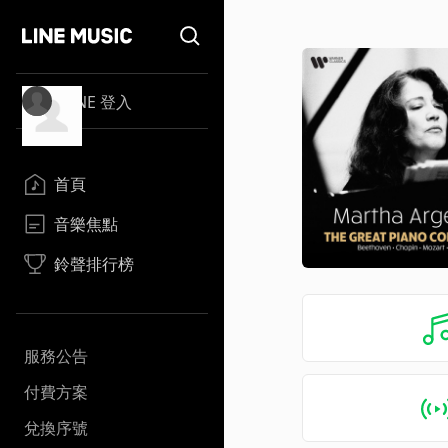
LINE 登入
首頁
音樂焦點
鈴聲排行榜
服務公告
付費方案
兌換序號