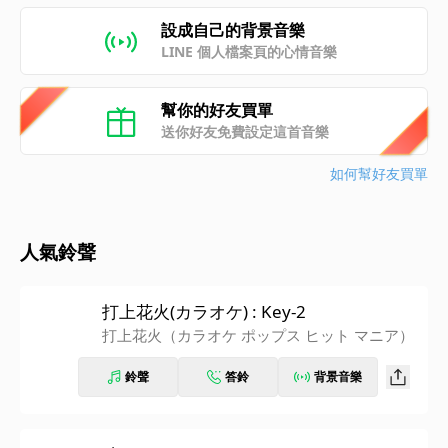
設成自己的背景音樂
LINE 個人檔案頁的心情音樂
幫你的好友買單
送你好友免費設定這首音樂
如何幫好友買單
人氣鈴聲
打上花火(カラオケ) : Key-2
打上花火（カラオケ ポップス ヒット マニア）
鈴聲
答鈴
背景音樂