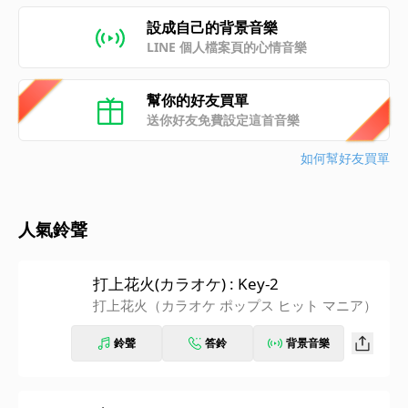
設成自己的背景音樂
LINE 個人檔案頁的心情音樂
幫你的好友買單
送你好友免費設定這首音樂
如何幫好友買單
人氣鈴聲
打上花火(カラオケ) : Key-2
打上花火（カラオケ ポップス ヒット マニア）
鈴聲
答鈴
背景音樂