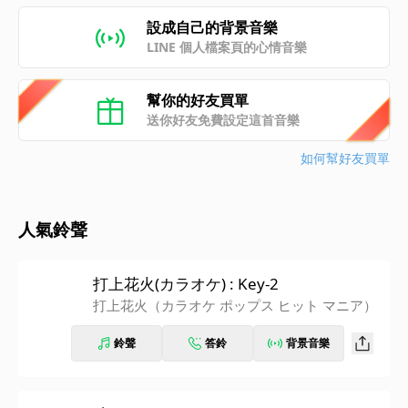
設成自己的背景音樂
LINE 個人檔案頁的心情音樂
幫你的好友買單
送你好友免費設定這首音樂
如何幫好友買單
人氣鈴聲
打上花火(カラオケ) : Key-2
打上花火（カラオケ ポップス ヒット マニア）
鈴聲
答鈴
背景音樂