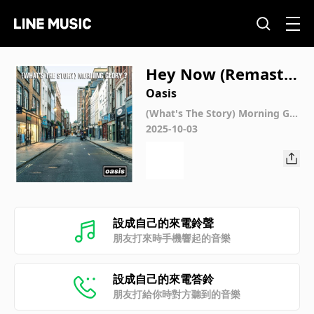
Hey Now (Remaster
ed)
Oasis
(What's The Story) Morning Glo
ry? (30th Anniversary)
2025-10-03
設成自己的來電鈴聲
朋友打來時手機響起的音樂
設成自己的來電答鈴
朋友打給你時對方聽到的音樂