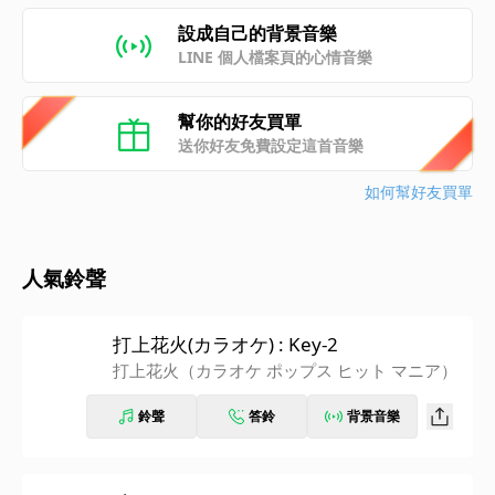
設成自己的背景音樂
LINE 個人檔案頁的心情音樂
幫你的好友買單
送你好友免費設定這首音樂
如何幫好友買單
人氣鈴聲
打上花火(カラオケ) : Key-2
打上花火（カラオケ ポップス ヒット マニア）
鈴聲
答鈴
背景音樂