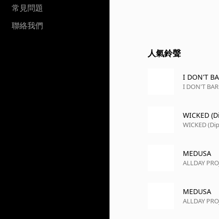
常見問題
聯絡我們
人氣鈴聲
I DON'T B
I DON'T BA
WICKED (Di
WICKED (Dip
MEDUSA
ALLDAY PRO
MEDUSA
ALLDAY PRO