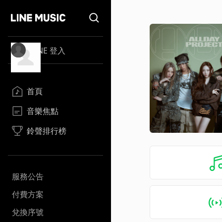
LINE 登入
首頁
音樂焦點
鈴聲排行榜
服務公告
付費方案
兌換序號