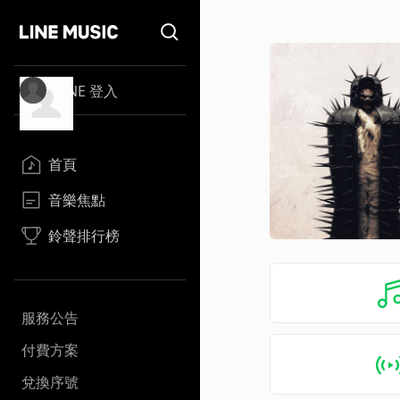
LINE 登入
首頁
音樂焦點
鈴聲排行榜
服務公告
付費方案
兌換序號