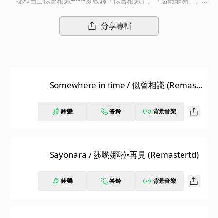
都和自己似曾相識••••••◎ 收錄「似曾相識」、「遠離非洲」、
「名揚四海」、「畢業生」、「歌劇魅影」、「歌聲淚痕」、「早
安越南」「櫻花戀」、「再見女郎」「奪標二十七秒」等經典電影
分享專輯
金曲紅伶心事夜降落了紅絲絨的幕升起她，緩緩地，轉過身來一揮
手釋放了所有水晶球裡的精靈票根慢慢地泛黃燈光無聲地轉亮一齣
一齣的戲，就這樣過去了不會過去的是黃鶯鶯的聲音黃鶯鶯柔情的
星座永遠的紅伶在她掌管的夜空裡所有幸福的、與曾經幸福的相信
愛情愛情、或者背叛愛情的都找到了他們沉寂已久的記憶十二首跨
Somewhere in time / 似曾相識 (Remast
越了時間的愛歌十二幕永不會退色的故事由黃鶯鶯歷歷數來原來都
ertd)
這般似曾相識••••••黃鶯鶯
鈴聲
答鈴
背景音樂
Sayonara / 莎喲娜啦•再見 (Remastertd)
鈴聲
答鈴
背景音樂