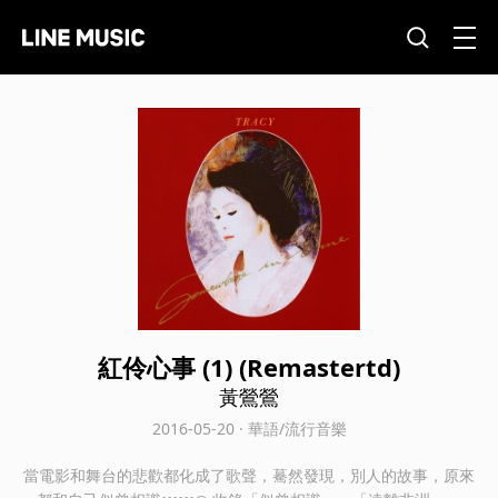
紅伶心事 (1) (Remastertd)
黃鶯鶯
2016-05-20 · 華語/流行音樂
當電影和舞台的悲歡都化成了歌聲，驀然發現，別人的故事，原來