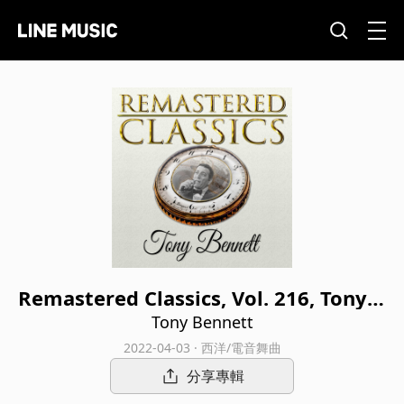
Remastered Classics, Vol. 216, Tony B
ennett
Tony Bennett
2022-04-03 · 西洋/電音舞曲
分享專輯