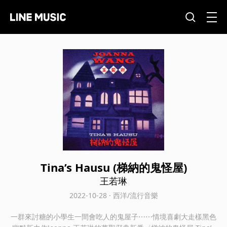
Tina’s Hausu (梯納的鬼怪屋)
王若琳
2022-10-28 · 西洋/流行音樂
一群來討糖的小學生一間會吃人的鬼屋子⋯⋯情境喜劇大走樣黑色