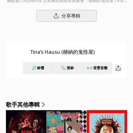
幽默新力作Joanna 王若琳的萬聖邪典新番〈梯納的鬼怪屋 Tina’s
Hausu〉Joanna 王若琳今年四月應上一張專輯《愛的呼喚》的製
作人 Chris Funk 邀請，遠赴冰島北邊的 Haganes 短居了六個星
分享專輯
期，每天驅車前往 Flóki Studios 錄音室長待 10 個小時，試著完
成 2、3 首歌，在只有 70 個人口的小鎮上與世隔絕，專注於音
樂，有一刻都忘了自己身處冰島，整趟旅程既開心又豐收，而〈梯
納的鬼怪屋〉是其中率先釋出的一首單曲。「鬼怪屋」的靈感來源
為大林宣彥導演 1977 年的奇譚電影《Hausu》，Joanna 在音樂
Tina’s Hausu (梯納的鬼怪屋)
畫面的想像上融合了漫畫家楳図一雄以小學生為角色的恐怖漫畫，
將 Joanna 對於邪典作品世界觀的鍾愛放入這首歌裡。「梯納 Tin
a」則是 Joanna 妹妹的名字，本業繪畫師的 Tina 還將負責這首
鈴聲
答鈴
背景音樂
〈梯納的鬼怪屋〉MV 的場景設計，至於為何將梯納設定為鬼怪屋
的主人？Joanna 打趣表示：「有點白癡，是一種跟妹妹相處的幽
默感。」〈梯納的鬼怪屋〉由 Joanna 與 《愛的呼喚》的錄音混音
師 Adam Lee 共同製作，Joanna 深深喜愛 Oingo Boingo、警察
合唱團音樂裡的迷人樣貌，因此在曲風上致敬 80 年代的新浪潮音
歌手其他專輯
樂。歌曲開頭以口白即興演出萬聖短劇，Joanna 與樂手們齊聲貢
獻的尖叫聲衝破腦門，「給糖或搗蛋？」怎知大事不妙卻為時已
晚！