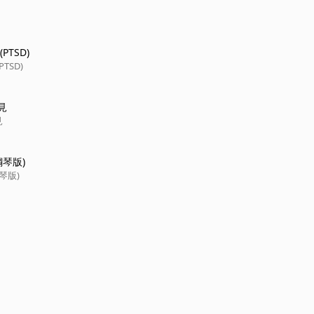
PTSD)
TSD)
見
見
鋼琴版)
琴版)