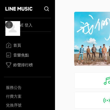
LINE 登入
首頁
音樂焦點
鈴聲排行榜
服務公告
付費方案
兌換序號