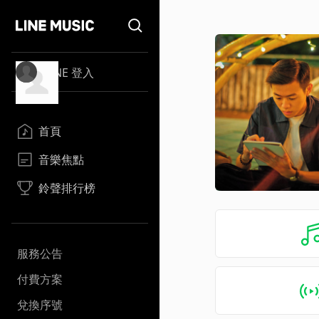
LINE 登入
首頁
音樂焦點
鈴聲排行榜
服務公告
付費方案
兌換序號