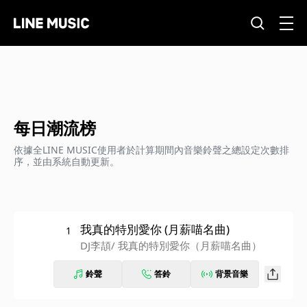
每日潮流榜
依據全LINE MUSIC使用者於計算期間內音樂鈴聲之總設定次數排
序，並由系統自動更新。
我真的特別愛你 (月薪喵名曲)
1
DJ李頡
/ 我真的特別愛你（月薪喵名曲）
鈴聲
答鈴
背景音樂