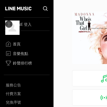
LINE 登入
首頁
音樂焦點
鈴聲排行榜
服務公告
付費方案
兌換序號