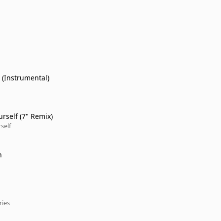
 (Instrumental)
rself (7" Remix)
self
n
ries