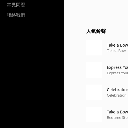
常見問題
聯絡我們
人氣鈴聲
Take a Bow
Take a Bow
Express You
Express Your
Celebratio
Celebration
Take a Bow
Bedtime Sto