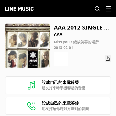
AAA 2012 SINGLE M
EGA MIX (777 ～We
AAA
can sing a song!～ -
Miss you / 綻放笑容的場所
2013-02-01
SAILING - Still Love
You -彩虹)
設成自己的來電鈴聲
朋友打來時手機響起的音樂
設成自己的來電答鈴
朋友打給你時對方聽到的音樂