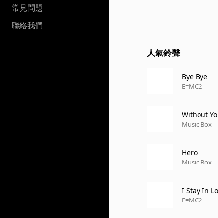
常見問題
聯絡我們
人氣鈴聲
Bye Bye
E=MC2
Without Yo
Music Box
Hero
Music Box
I Stay In L
E=MC2