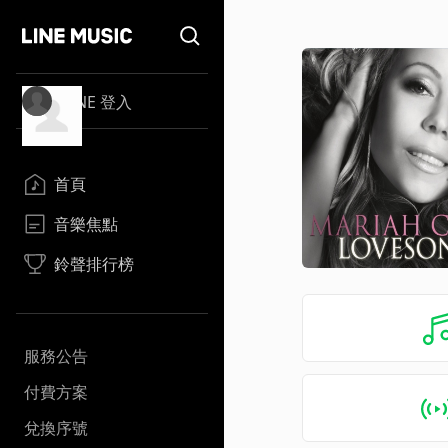
LINE 登入
首頁
音樂焦點
鈴聲排行榜
服務公告
付費方案
兌換序號