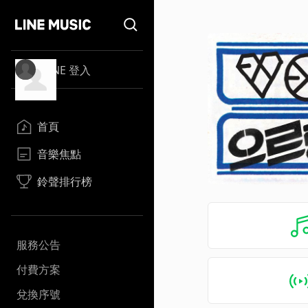
LINE 登入
首頁
音樂焦點
鈴聲排行榜
服務公告
付費方案
兌換序號