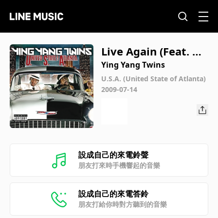
Live Again (Feat. Ad
am Levine of Maroo
Ying Yang Twins
n 5)
U.S.A. (United State of Atlanta)
2009-07-14
設成自己的來電鈴聲
朋友打來時手機響起的音樂
設成自己的來電答鈴
朋友打給你時對方聽到的音樂